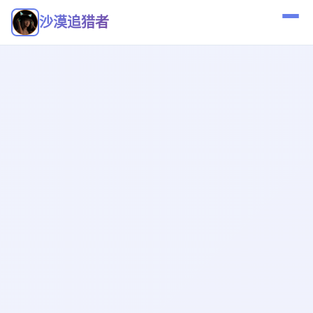
沙漠追猎者