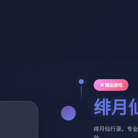
🔔 精品游戏
绯月
绯月仙行录。专业