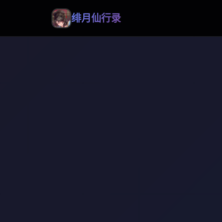
绯月仙行录