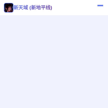
新天域 (新地平线)