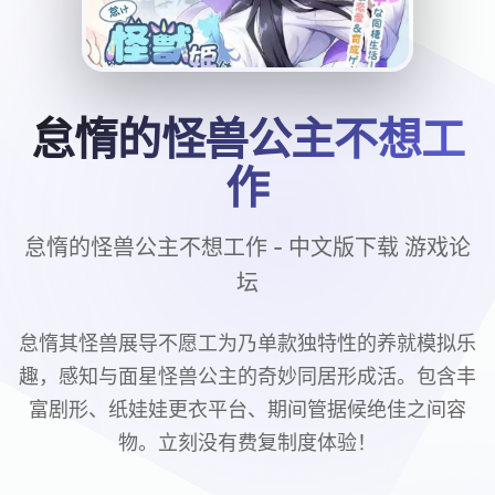
怠惰的怪兽公主不想工
作
怠惰的怪兽公主不想工作 - 中文版下载 游戏论
坛
怠惰其怪兽展导不愿工为乃单款独特性的养就模拟乐
趣，感知与面星怪兽公主的奇妙同居形成活。包含丰
富剧形、纸娃娃更衣平台、期间管据候绝佳之间容
物。立刻没有费复制度体验！