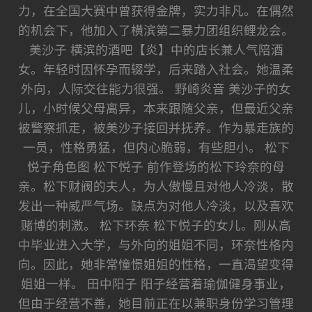
力，在全国大赛中曾获得金牌，实力非凡。在偶然
的机会下，他加入了横滨第二暴力团组织鲤龙会。
美沙子 横滨的酒吧【炎】中的店长兼人气陪酒
女。年轻时因怀孕而辍学，后来踏入社会。她温柔
外向，人际交往能力很强。 野崎炎音 美沙子的女
儿，小时候父母离异，本来跟随父亲，但最近父亲
被警察抓走，被美沙子接回并抚养。作为暴走族的
一员，性格勇猛，但内心脆弱，有些胆小。 松下
悦子角色图 松下悦子 前作登场的松下玲奈的母
亲。松下财阀的夫人，为人傲慢且对他人冷淡，散
发出一种威严气场。缺点为对他人冷淡，以及喜欢
赌博的刺激。 松下环奈 松下悦子的女儿。刚从高
中毕业进入大学，与外向的姐姐不同，环奈性格内
向。因此，她非常憧憬姐姐的性格，一直渴望变得
姐姐一样。 田中阳子 阳子经营着瑜伽健身事业，
但由于经营不善，她目前正在以兼职身份学习管理