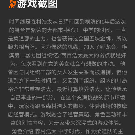
🔭
游戏截图
时间线是森村浩太从日辉町回到横滨的1年后这次
的舞台是繁荣的大都市-横滨！ 中学的时候，一直
是柔道部的主力，也曾获得过全国五块金牌，所以
腕力相当强。因为偶然的机缘，加入了鲤龙会。横
滨第二暴力团组织"乙"西百浩太最大的弱点就是好
色，每次看到在意的美女就会有想做的冲动。 他
曾因与同组织干部的女人发生关系而被追捕，但他
逃到乡下一段时间后，又回到了组织。组内的川岛
裕介非常重视浩太，最近打算培养浩太，让他继承
自己事业的一部分。 在这个充满挑战的都市环境
中，玩家将跟随森村浩太的脚步，体验独特的按摩
店经营模式。游戏融合了经营策略、角色互动和丰
富的剧情内容，为玩家带来沉浸式的游戏体验。
角色介绍 森村浩太 中学时代，作为柔道队的主