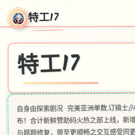
特工17
特工17
♡
自身由探索剧况 · 完美亚洲单数,订搞士[HE
布！合计新鲜赞助码火热之部上线，新
与题题修复，带至更顺畅之交互感受同