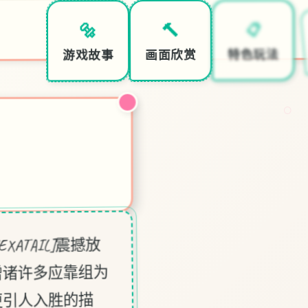
📋
🔨
🔩
♡
特色玩法
画面欣赏
游戏故事
○
XATAIL]震撼放
增诸许多应靠组为
更引人入胜的描