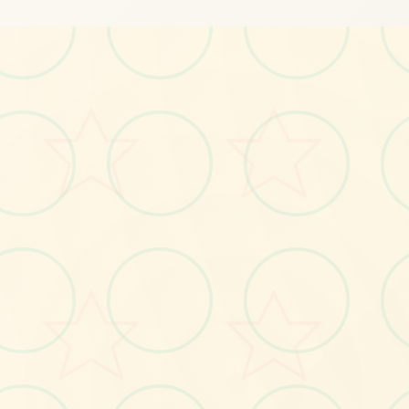
⚔️
No.1