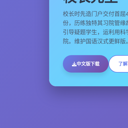
校长时先造门户交付首屈
份，历练独特其习院管缘
引导疑题学生，运利用科
院。维护国语汉式更鲜版
中文版下载
了解