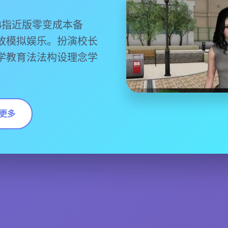
4指近版零变成本备
故模拟娱乐。扮演校长
学教育法法构设理念学
。
更多