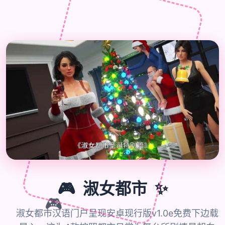
✨
🎮
淑女都市
🎮
淑女都市汉语门户呈现安卓现行版v1.0e免费下边载