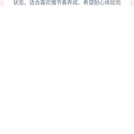
状态，适合喜欢慢节奏养成、希望耐心体验完
整故事的玩家长期游玩与反复刷线。 都市题
材剧情，围绕校园与社区展开的生活日常。
高质量立绘与动态演出，角色表情与场景细节
丰富。 多角色路线与多结局设计，可反复挑
战不同走向。 完整中文文本，方便深入理解
剧情与人物背景。 淑女都市校园场景截图 校
园场景与人物互动界面。 淑女都市日常生活
场景截图 社区与家庭场景，展现主角的日常
节奏。 淑女都市地图与日程安排界面 地图与
日程系统，方便规划每天行动。 淑女都市角
色互动对话截图 多角色立绘与对话分支选
择。 安卓下载与安装说明 本站集成了统一的
游戏下载系统，点击下方按钮后会弹出下载确