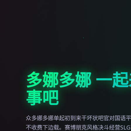
多娜多娜 一
事吧
众多娜多娜单起初到来干坏状吧官对国语平台,
不收费下边载。赛博朋克风格决斗经营SLG软