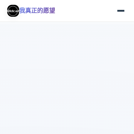
我真正的愿望