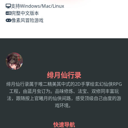
支持Windows/Mac/Linux
完整中文版本
像素风冒险游戏
绯月仙行录
绯月仙行录属于唯二精美其中式的2D手掌绘玄幻仙侠RPG
工程，由蓝月虫订为。品味修炼、法宝、双修同丰富玩
法，跟随按上官曦月的仙侠间路，感受顶级自己由度的游
戏环境。
快速导航