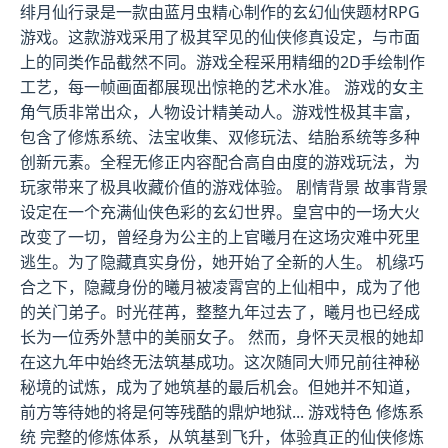
绯月仙行录是一款由蓝月虫精心制作的玄幻仙侠题材RPG
游戏。这款游戏采用了极其罕见的仙侠修真设定，与市面
上的同类作品截然不同。游戏全程采用精细的2D手绘制作
工艺，每一帧画面都展现出惊艳的艺术水准。 游戏的女主
角气质非常出众，人物设计精美动人。游戏性极其丰富，
包含了修炼系统、法宝收集、双修玩法、结胎系统等多种
创新元素。全程无修正内容配合高自由度的游戏玩法，为
玩家带来了极具收藏价值的游戏体验。 剧情背景 故事背景
设定在一个充满仙侠色彩的玄幻世界。皇宫中的一场大火
改变了一切，曾经身为公主的上官曦月在这场灾难中死里
逃生。为了隐藏真实身份，她开始了全新的人生。 机缘巧
合之下，隐藏身份的曦月被凌霄宫的上仙相中，成为了他
的关门弟子。时光荏苒，整整九年过去了，曦月也已经成
长为一位秀外慧中的美丽女子。 然而，身怀天灵根的她却
在这九年中始终无法筑基成功。这次随同大师兄前往神秘
秘境的试炼，成为了她筑基的最后机会。但她并不知道，
前方等待她的将是何等残酷的鼎炉地狱... 游戏特色 修炼系
统 完整的修炼体系，从筑基到飞升，体验真正的仙侠修炼