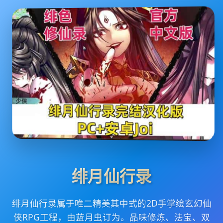
绯月仙行录
绯月仙行录属于唯二精美其中式的2D手掌绘玄幻仙
侠RPG工程，由蓝月虫订为。品味修炼、法宝、双