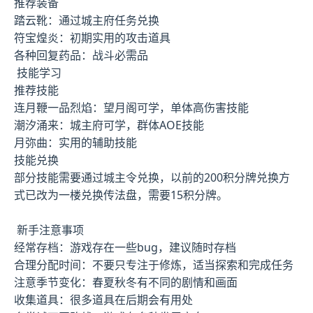
推荐装备
踏云靴：通过城主府任务兑换
符宝煌炎：初期实用的攻击道具
各种回复药品：战斗必需品
技能学习
推荐技能
连月鞭一品烈焰：望月阁可学，单体高伤害技能
潮汐涌来：城主府可学，群体AOE技能
月弥曲：实用的辅助技能
技能兑换
部分技能需要通过城主令兑换，以前的200积分牌兑换方
式已改为一楼兑换传法盘，需要15积分牌。
新手注意事项
经常存档：游戏存在一些bug，建议随时存档
合理分配时间：不要只专注于修炼，适当探索和完成任务
注意季节变化：春夏秋冬有不同的剧情和画面
收集道具：很多道具在后期会有用处