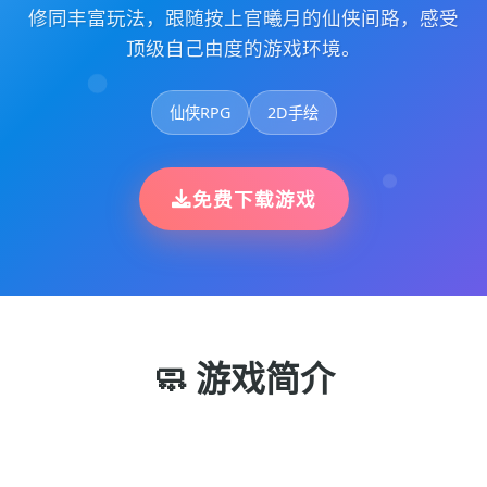
修同丰富玩法，跟随按上官曦月的仙侠间路，感受
顶级自己由度的游戏环境。
仙侠RPG
2D手绘
免费下载游戏
🧼 游戏简介