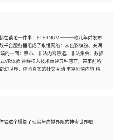
在谈论一件事：ETERNUM——一款几年前发布
。数千台服务器组成了永恒网络：从色彩缤纷、充满
阴暗的一面：黑市、非法内容贩运、非法集会、数据
浸式VR体验 神经植入技术重建五种感官，带来前所
奇幻世界，体验真实的社交互动 丰富剧情内容 精
体验这个模糊了现实与虚拟界限的神奇世界吧！