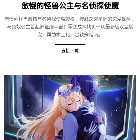
傲慢的怪兽公主与名侦探使魔
傲慢间怪兽放核与名侦探使魔授权，接触跨越星际的恋爱探险，
与黛奴公主首起源征服宇宙！零变成本拷贝一切最新版汉型版
次，帮助本土化，含诀窍指南。
直接下载