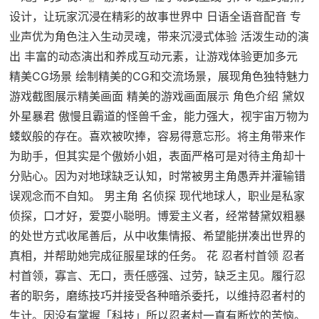
设计，让玩家沉浸在精彩的故事世界中 日语全语音配音 专
业声优为角色注入生动灵魂，带来沉浸式体验 活泼生动的演
出 丰富的动态演出和养成互动元素，让游戏体验更加多元
精美CG场景 绘制精美的CG和交流场景，展现角色独特魅力
游戏截图展示精美画面 精美的游戏画面展示 角色介绍 黛奴
外星暴君 傲慢且霸道的怪兽千金，能力强大，视宇宙万物为
蝼蚁般的存在。喜欢被吹捧，容易得意忘形。将主角带来作
为助手，但其实是个傲娇小姐，表面严格可是对待主角却十
分贴心。因为对地球缺乏认知，时常被男主角愚弄并灌输错
误观念而不自知。 男主角 名侦探 现代地球人，职业是私家
侦探，口才好，爱耍小聪明。博爱主义者，经常替黛奴粗暴
的处世方式收尾善后，从中收集情报、希望能拼凑出世界的
真相，并帮助她完成征服星球的任务。 花 忍者村首领 忍者
村首领，寡言、无口，责任感强、过劳，缺乏主见。履行忍
者的职务，磨练技巧并接受各种暗杀委托，以维持忍者村的
生计。因没有掌握「科技」所以忍者村一直有断炊的苦恼。