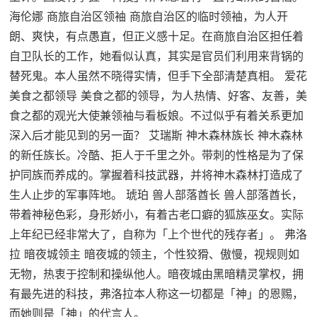
海伦娜 商旅自治区领袖 商旅自治区的临时领袖，为人开
朗、爽快，有点愚直，但正义感十足。在商旅自治区担任着
自卫队长的工作，她看似认真，其实是官员们利用来背锅的
替死鬼。本人虽然不晓得实情，但手下全部清楚真相。 爱花
美食之都领导 美食之都的领导，为人热情、好客、友善，美
食之都的观光大使兼领袖与看板娘。不过似乎有着关系更加
深入后才能见到的另一面？ 艾瑞斯 神木森林族长 神木森林
的新任族长。冷酷、拒人于千里之外。带刺的性格是为了保
护同族而养成的。掌握着科技武器，并将神木森林打造成了
生人止步的军事阵地。 琥珀 兽人部落酋长 兽人部落酋长，
带着神秘色彩，身形娇小，有着古老口癖的狐族巫女。实际
上年纪已经非常大了，自称为「上个世代的残存者」。 弗洛
拉 暗夜城领主 暗夜城的领主，个性狡猾、傲慢，视规则如
无物，热衷于控制和操纵他人。暗夜城由黑暗精灵掌权，拥
有最先进的科技，弗洛拉本人称这一切都是「神」的恩赐，
而她则是「神」的代言人。