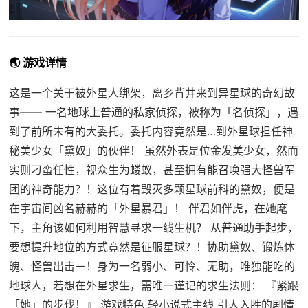
🌏 游戏详情
这是一个关于被外星人绑架，离乡背井来到异星球的奇幻故
事—— 一名地球上普通的私家侦探，被称为「名侦探」，遇
到了前所未有的大委托。委托内容竟然是…到外星球担任神
秘美少女「黛奴」的伙伴！ 虽然外表是位金发美少女，然而
实则刁蛮任性，视众生为蝼蚁，甚至拥有能召唤强大怪兽军
团的神奇能力？！这位有着毁灭多颗星球前科的黛奴，便是
在宇宙间凶名赫赫的「外星暴君」！ 伴君如伴虎，在她麾
下，主角该如何利用智慧寻求一线生机？ 从普通助手起步，
要想提升地位的方式竟然是征服星球？！协助黛奴、锻炼体
魄、怪兽出击－！身为一名弱小、可怜、无助，唯独能吃的
地球人，若想在外星求生，需唯一谨记的求生法则： 『紧跟
「她」的步伐！』 游戏特色 轻小说式主线 引人入胜的剧情