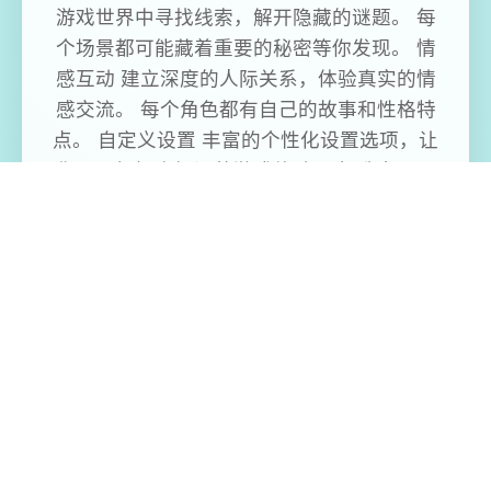
游戏世界中寻找线索，解开隐藏的谜题。 每
个场景都可能藏着重要的秘密等你发现。 情
感互动 建立深度的人际关系，体验真实的情
感交流。 每个角色都有自己的故事和性格特
点。 自定义设置 丰富的个性化设置选项，让
你可以根据喜好调整游戏体验， 打造专属于
你的游戏世界。 奖励收集 通过完成任务和探
索获得各种奖励道具， 解锁新的内容和功
能，让游戏体验更加丰富。
免费畅玩无限制