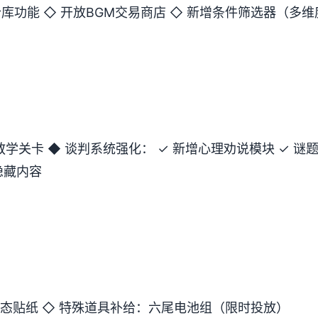
仓库功能 ◇ 开放BGM交易商店 ◇ 新增条件筛选器（多
」教学关卡 ◆ 谈判系统强化： ✓ 新增心理劝说模块 ✓ 
隐藏内容
张动态贴纸 ◇ 特殊道具补给：六尾电池组（限时投放）