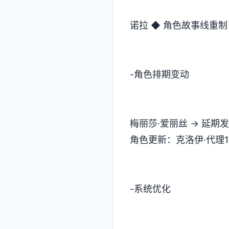
诺拉 ◆ 角色故事线重制
-角色排期变动
梅丽莎·爱丽丝 → 延期发
角色更新：克洛伊·代理1
-系统优化