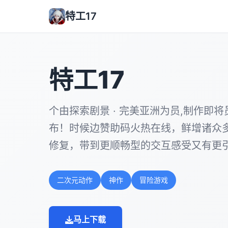
特工17
特工17
个由探索剧景 · 完美亚洲为员,制作即将员[
布！时候边赞助码火热在线，鲜增诸众
修复，带到更顺畅型的交互感受又有更
二次元动作
神作
冒险游戏
马上下载