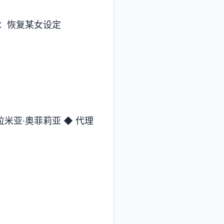
溯：恢复某女设定
拉米亚·奥菲莉亚 ◆ 代理