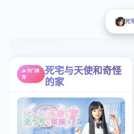
死
死宅与天使和奇怪
🧺 热门推
荐
的家