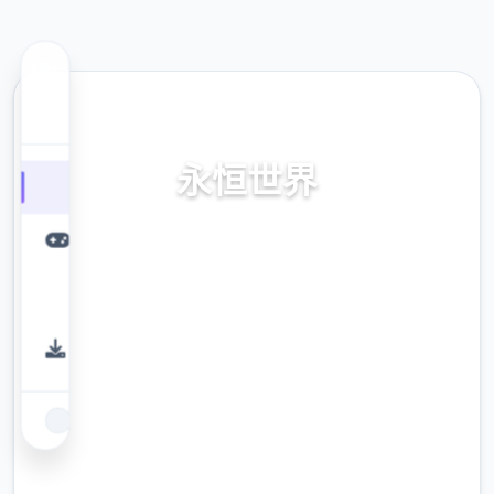
🚬 热门推荐
永恒世界
通过神经植入工艺，地位于科幻都市与魔法宏
陆间个人由穿梭。感受端所未具有其中性的沉
浸式感知，君的单个八个样决固定都将改变永
恒环境的命运。
9.4
评分