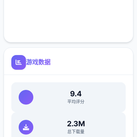
高速安装
完全免费
客服支持
安卓用户可通过公众号获取直装包实现零门槛
安装。别错过2025年最值得下载的视觉小说
神作——《永恒世界 Eternum》0.8.6版本！
此外，也可以通过网盘快速下载双版本，享受
游戏数据
全CG存档的游戏乐趣。
02
9.4
平均评分
攻略与技巧
2.3M
总下载量
【 资源与技能 】