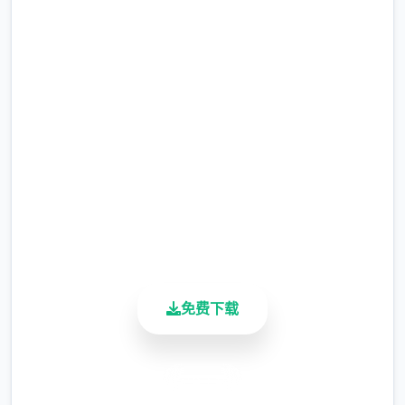
马上下载 永恒世界
完整版游戏，免费体验
2.3M+
总下载量
4.9/5
用户评分
900K+
活跃用户
【 获取与安装 】
免费下载
安全下载