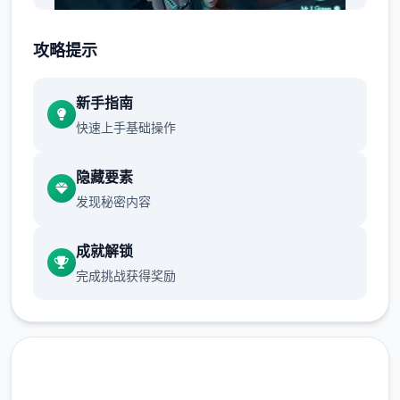
攻略提示
新手指南
快速上手基础操作
【 版本更新与特色 】
隐藏要素
《永恒世界》0.8.6版本现已火热上线，支持安
发现秘密内容
卓与PC双平台，带来 38首全新BGM与1650
张高清渲染。此次更新将开启 【AI觉醒】主线
成就解锁
剧情，新增5位可攻略角色及「记忆碎片」解
完成挑战获得奖励
谜系统。该版本以教科书级别的剧情与画面，
成为Caribdis工作室的扛鼎之作。无论你是否
曾玩过，此次更新都值得一试，因为不仅UI焕
然一新，流畅度大幅提升，更在剧情中埋藏众
多反转伏笔，不容错过！