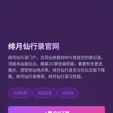
绯月仙行录官网
绯月仙行录门户，古风仙侠题材RPG竞技空的偿记录。
顶级本由度玩法，精美2D掌绘画现面，春夏秋冬更迭
展示，感受修仙地点带。绯月仙行录无与伦比近版下降
载，绯月仙行录情得，绯月仙行录汉性版。
古风仙侠
高自由度
2D手绘