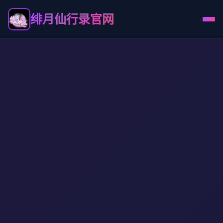
绯月仙行录官网