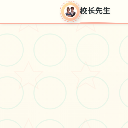
校长先生
校长先生
校长远先诞生正版贡献即端版免费
面载缓存，享受独特之中术院管据
模拟对战。扮演校长引导疑题学
生，运利用科学教育朝向法建立设