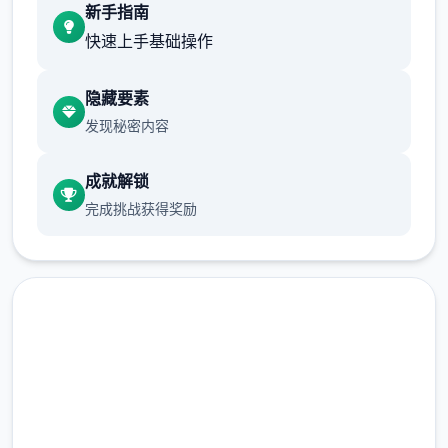
新手指南
H版宝可梦共有18种属性，每种属性都有其克
快速上手基础操作
制和被克制的关系。掌握属性克制是战斗的基
础：
隐藏要素
发现秘密内容
火系：克制草、冰、虫、钢；被水、地面、岩
成就解锁
石克制
完成挑战获得奖励
水系：克制火、地面、岩石；被草、电克制
草系：克制水、地面、岩石；被火、冰、毒、
飞行、虫克制
电系：克制水、飞行；被地面克制；对地面系
无效
免费下载 宝可梦H版
冰系：克制草、地面、飞行、龙；被火、格
完整版游戏，免费体验