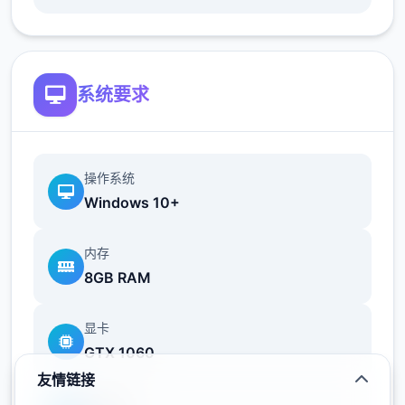
许多精灵拥有双属性，克制关系会叠加计算。
例如，草/毒系精灵被火系克制2倍，被超能力
系克制2倍，但被地面系克制4倍（同时克制草
和毒）。合理利用双属性弱点可以一击制胜。
系统要求
技能选择与搭配
操作系统
技能类型
Windows 10+
技能分为物理技能、特殊技能和变化技能三
内存
类：
8GB RAM
显卡
物理技能：基于攻击力和防御力计算伤害，如
GTX 1060
撞击、地震
友情链接
存储空间