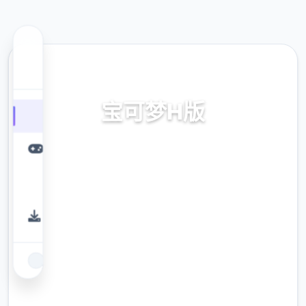
🗝️ 热门推荐
宝可梦H版
H版宝估计梦官方法国语站点，提供完整新鲜版
空的偿导入。对战赞成安卓依据及iOS平台，提
供完备中文汉性，包含新手掌指南、精灵图
鉴、交锋技巧等待游戏指南。为完防止处带被
破坏，为了守护世界其中型的和平！宝可梦联
盟广大赛放启，神奇世界的体验启航！
9.4