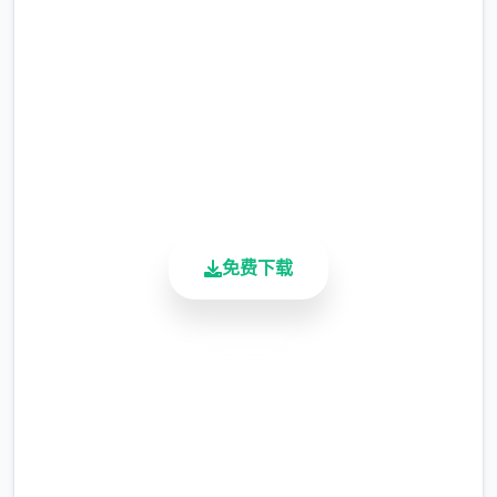
斗、岩石、钢克制
格斗系：克制普通、冰、岩石、恶、钢；被飞
2.3M+
行、超能力、妖精克制
总下载量
4.9/5
毒系：克制草、妖精；被地面、超能力克制
用户评分
900K+
地面系：克制火、电、毒、岩石、钢；被水、
活跃用户
草、冰克制
飞行系：克制草、格斗、虫；被电、冰、岩石
免费下载
克制
超能力系：克制格斗、毒；被虫、幽灵、恶克
安全下载
制
高速安装
虫系：克制草、超能力、恶；被火、飞行、岩
完全免费
石克制
客服支持