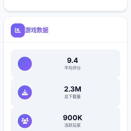
岩石系：克制火、冰、飞行、虫；被水、草、
格斗、地面、钢克制
幽灵系：克制超能力、幽灵；被幽灵、恶克
游戏数据
制；对普通系无效
龙系：克制龙；被冰、龙、妖精克制；对妖精
系无效
9.4
恶系：克制超能力、幽灵；被格斗、虫、妖精
平均评分
克制
钢系：克制冰、岩石、妖精；被火、格斗、地
2.3M
面克制
总下载量
妖精系：克制格斗、龙、恶；被毒、钢克制
900K
双属性精灵的克制计算
活跃玩家