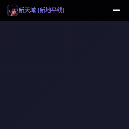
新天域 (新地平线)