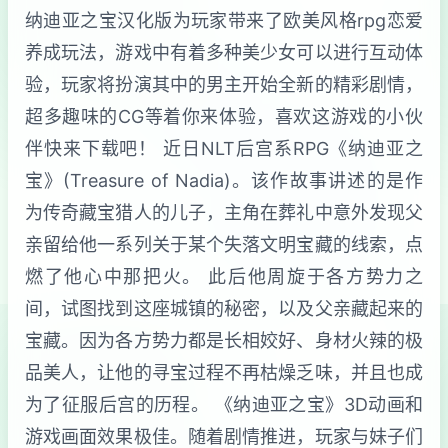
纳迪亚之宝汉化版为玩家带来了欧美风格rpg恋爱
养成玩法，游戏中有着多种美少女可以进行互动体
验，玩家将扮演其中的男主开始全新的精彩剧情，
超多趣味的CG等着你来体验，喜欢这游戏的小伙
伴快来下载吧！ 近日NLT后宫系RPG《纳迪亚之
宝》(Treasure of Nadia)。该作故事讲述的是作
为传奇藏宝猎人的儿子，主角在葬礼中意外发现父
亲留给他一系列关于某个失落文明宝藏的线索，点
燃了他心中那把火。 此后他周旋于各方势力之
间，试图找到这座城镇的秘密，以及父亲藏起来的
宝藏。因为各方势力都是长相姣好、身材火辣的极
品美人，让他的寻宝过程不再枯燥乏味，并且也成
为了征服后宫的历程。 《纳迪亚之宝》3D动画和
游戏画面效果极佳。随着剧情推进，玩家与妹子们