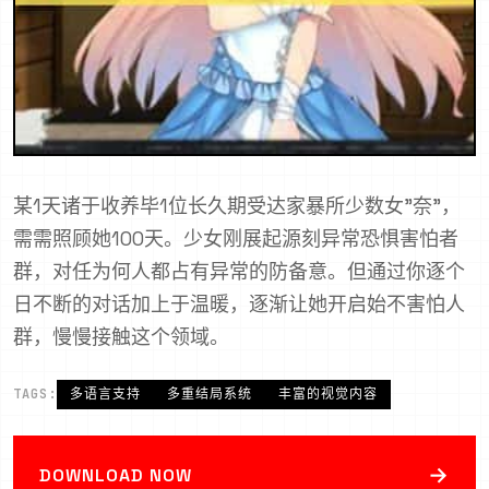
某1天诸于收养毕1位长久期受达家暴所少数女"奈"，
需需照顾她100天。少女刚展起源刻异常恐惧害怕者
群，对任为何人都占有异常的防备意。但通过你逐个
日不断的对话加上于温暖，逐渐让她开启始不害怕人
群，慢慢接触这个领域。
TAGS:
多语言支持
多重结局系统
丰富的视觉内容
→
DOWNLOAD NOW