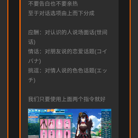
不要告白也不要亲热
至于对话选项由上而下分成
应酬：对认识的人说场面话(世间
话)
情话：对朋友说的恋爱话题(コイ
バナ)
挑逗：对情人说的色色话题(エッ
チ)
我们只要使用上面两个指令就好