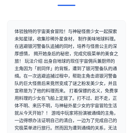
体验独特的宇宙美食冒险！与神秘怪兽少女一起探索
未知星球，收集珍稀外星食材， 制作美味地球料理。
在逃避银河警备队追捕的同时，培养与怪兽公主的深
厚感情， 揭开她身后的秘密，完成究极菜单的美食之
旅！ 玩法介绍 出身自地球的现任宇宙佣兵兼厨师的
主角因为「前同伴」的背叛，遭到了银河警备队的通
缉。在一次逃避追捕过程中，帮助主角击退银河警备
队的巨大怪兽后来竟然变成了谜之粉发美少女，并且
宣称是为了他的料理而来。 打着保镖的名义，免费享
用料理的少女在飞船上定居了。打不过、赶不走，正
体不明、来历不明，与神秘外星少女的宇宙冒险生活
就从今天开始？！ 游戏中玩家将扮演被通缉的主角，
一边得想办法证明自己的清白，一边为了完成自己的
究极菜单进行旅行。然而因为遭到通缉的关系，无法