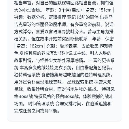
相当丰富，对自己的幽默逻辑回路相当自豪，拥有强
大的心理素质。 年龄：3个月(启动) | 身高：151cm |
兴趣：数据分析、逻辑推理 亚纪 以前的同伴 出身马
吉克星球的华丽怪盗魔术师，有多重窃盗前科。说话
方式浮夸，喜爱以言语逗弄挑衅旁人。曾与主角为搭
档关系，但在故事开始前突然断绝联系... 年龄：保密
| 身高：162cm | 兴趣：魔术表演、古董收集 游戏特
色 身临其境的养成互动 轻小说式主线，引人入胜的
故事剧情，与怪兽少女培养深厚感情。 丰富的更衣系
统 丰富多变的纸娃娃更衣系统，自由搭配角色服装。
独特料理系统 食谱搜集与越吃越强的独特料理系统，
用外星食材重现地球美味。 星球探索系统 探索未知
星球，收集珍稀食材，面对当地生物的挑战。 特摄风
格Boss战 特摄风格的怪兽Boss战，体验震撼的战斗
场面。 时间管理系统 合理安排时间，在逃避追捕和
完成任务之间找到平衡。