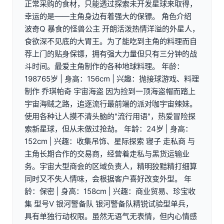
正常采购的食材，只能透过探索未开发星球来取得，
幸运的是——主角身边有着强大的保镖。 角色介绍
波奇Q 暴食的怪兽公主 开朗活泼热情洋溢的外星人，
食欲深不见底的大胃王。为了能吃到主角的料理而自
荐上门的贴身保镖，拥有强大力量但只有三分钟的战
斗时间。最爱主角制作的各种地球料理。 年龄：
198765岁 | 身高：156cm | 兴趣：抛接球游戏、料理
制作 乔琪帕奇 宇宙海盗 因为捡到一顶海盗帽而踏上
宇宙海贼之路，追逐流行最前端的派对咖宇宙辣妹。
使用各种让人摸不清头脑的"流行用语"，热爱冒险探
索新星球，但从未做过抢劫。 年龄：24岁 | 身高：
152cm | 兴趣：收集吊饰、星际探索 寝子 走私商 与
主角长期合作的交易商，经营着走私与黑货运输业
务。宇宙大型商会的区域负责人，精明狡黠精打细算
同时又不失人情味，会根据客户喜好改变外型。 年
龄：保密 | 身高：158cm | 兴趣：商业贸易、珍宝收
集 型号V 银河警备队 银河警备队精锐试验型单兵，
具有单独行动权限。虽然无语气无表情，但内心情感