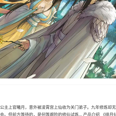
公主上官曦月，意外被凌霄宫上仙收为关门弟子。九年修炼却无
会。但前方等待的，是何等艰险的修仙试炼... 产品介绍 《绯月