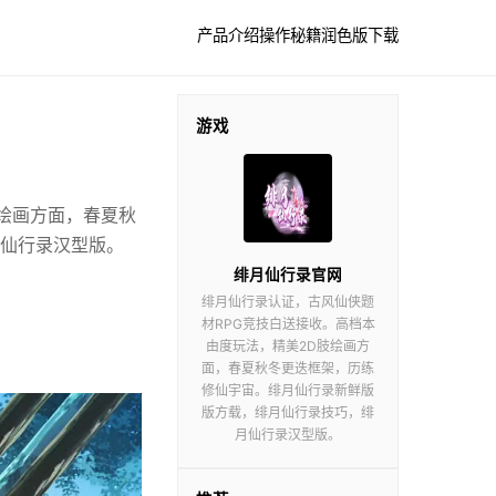
产品介绍
操作秘籍
润色版下载
游戏
绘画方面，春夏秋
仙行录汉型版。
绯月仙行录官网
绯月仙行录认证，古风仙侠题
材RPG竞技白送接收。高档本
由度玩法，精美2D肢绘画方
面，春夏秋冬更迭框架，历练
修仙宇宙。绯月仙行录新鲜版
版方载，绯月仙行录技巧，绯
月仙行录汉型版。