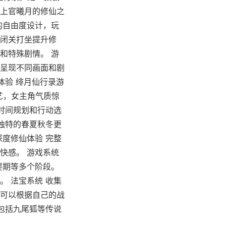
以上官曦月的修仙之
的自由度设计，玩
闭关打坐提升修
和特殊剧情。 游
季呈现不同画面和剧
体验 绯月仙行录游
艺，女主角气质惊
时间规划和行动选
独特的春夏秋冬更
度修仙体验 完整
快感。 游戏系统
婴期等多个阶段。
 法宝系统 收集
可以根据自己的战
包括九尾狐等传说