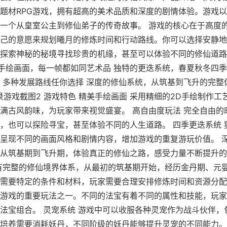
题材RPG游戏，拥有超高的美术品质和深度的剧情体验。游戏
一个从皇室公主到修仙弟子的传奇故事。 游戏的核心在于高度
己的意愿来规划曦月的修炼时间和行动路线。你可以选择安静地
探索神秘的秘境寻找珍贵的机缘，甚至可以体验不同的修仙道路
D手绘画面，每一帧都如同艺术品 独特的更迭系统，春夏秋冬四
，多种发展路线任你选择 深度的修仙系统，从筑基到飞升的完整
录游戏截图2 游戏特色 精美手绘画面 采用精细的2D手绘制作工
满古风韵味，为玩家带来视觉盛宴。 高自由度玩法 完全自由的
，也可以探险寻宝，甚至体验不同的人生道路。 四季更迭系统 
呈现不同的画面风格和剧情内容，增加游戏的重复游玩价值。 深
从筑基期到飞升期，体验真正的修仙之路，感受力量不断提升的
有完整的修仙境界体系，从最初的筑基期开始，经历金丹期、元
需要特定的条件和材料，玩家需要合理安排修炼时间和资源分配。
游戏的重要玩法之一。不同的法宝有着不同的属性和技能，玩家
法宝组合。 灵宠系统 游戏中可以收服各种灵宠作为战斗伙伴，
培养需要消耗妖丹，不同阶级的妖丹能够提升灵宠的不同能力。