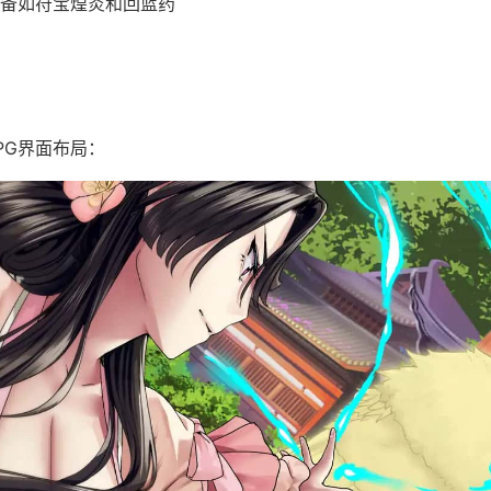
备如符宝煌炎和回蓝药
PG界面布局：