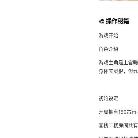
🎨 操作秘籍
游戏开始
角色介绍
游戏主角是上官曦
身怀天灵根，但九
初始设定
开局拥有150古
客栈二楼房间共有