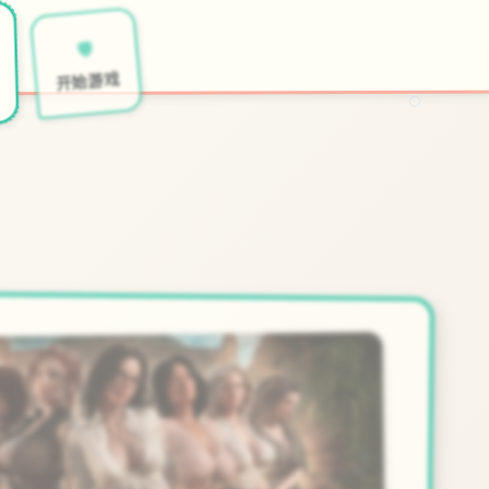
🛡️
开始游戏
○