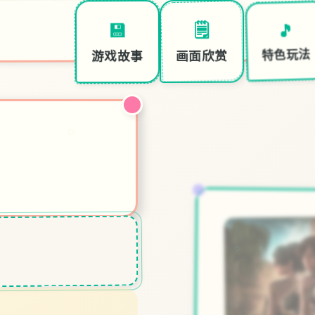
🎵
🗒️
💾
特色玩法
画面欣赏
游戏故事
○
○