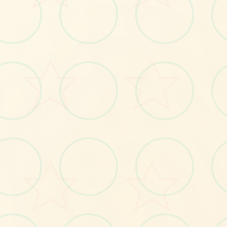
🌏
No.1