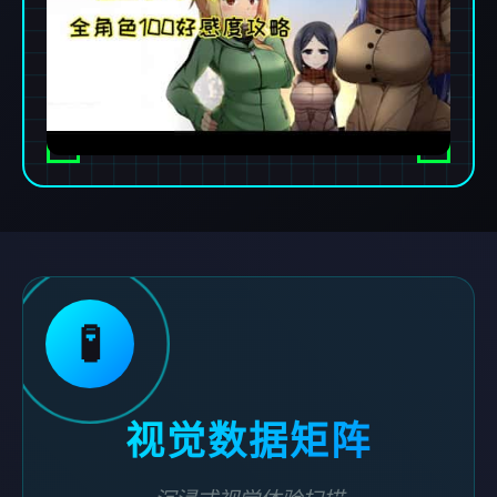
🧪
视觉数据矩阵