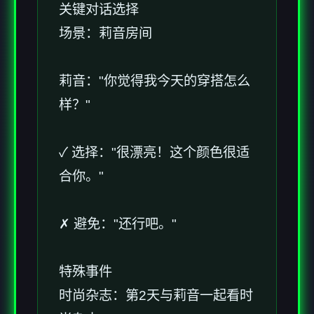
关键对话选择
场景：莉音房间
莉音："你觉得我今天的穿搭怎么
样？"
✓ 选择："很漂亮！这个颜色很适
合你。"
✗ 避免："还行吧。"
特殊事件
时尚杂志：第2天与莉音一起看时