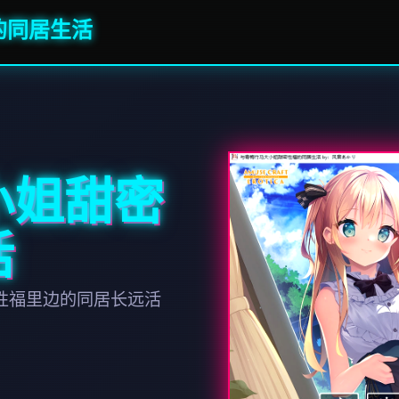
的同居生活
小姐甜密
活
密性福里边的同居长远活