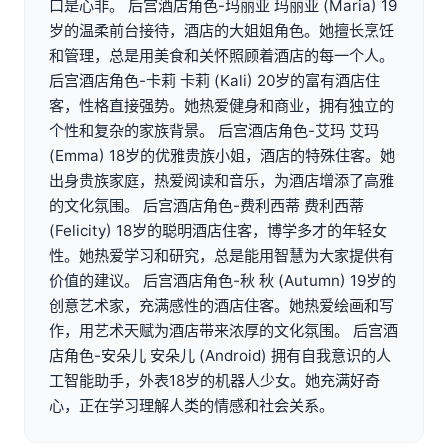
口是心非。 后宫酒店角色-玛丽亚 玛丽亚 (Maria) 19
岁的温柔前台接待，酒店的大姐姐角色。她擅长烹饪
和管理，总是用美食和关怀照顾着酒店的每一个人。
后宫酒店角色-卡莉 卡莉 (Kali) 20岁的富有酒店住
客，性格直接强势。她热爱健身和商业，拥有独立的
个性和复杂的家族背景。 后宫酒店角色-艾玛 艾玛
(Emma) 18岁的优雅贵族小姐，酒店的特殊住客。她
出身贵族家庭，热爱阅读和音乐，为酒店增添了高雅
的文化氛围。 后宫酒店角色-费利西蒂 费利西蒂
(Felicity) 18岁的聪明酒店住客，博学多才的年轻女
性。她热爱学习和研究，总是能用智慧为大家提供有
价值的建议。 后宫酒店角色-秋 秋 (Autumn) 19岁的
创意艺术家，充满感性的酒店住客。她热爱绘画和写
作，用艺术天赋为酒店带来浓厚的文化氛围。 后宫酒
店角色-安朵儿 安朵儿 (Android) 拥有自我意识的人
工智能助手，外表18岁的机器人少女。她充满好奇
心，正在学习理解人类的情感和社会关系。