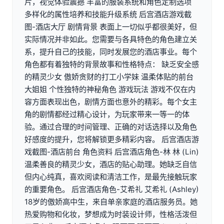
片，视觉体验震撼 丰富的服装系统和角色定制选项
多样化的属性培养和技能升级系统 后宫酒店游戏截
图-酒店大厅 剧情背景 表面上一切似乎都很美好，但
实际情况并非如此。您需要与各具特色的角色建立关
系，提升自己的技能，同时发展您的酒店事业。每个
角色都有着独特的背景故事和性格特点： 缺乏安全感
的精灵少女 傲娇贪财的打工小学妹 温柔体贴的前台
大姐姐 个性独特的神秘角色 游戏玩法 游戏不仅在内
容方面表现出色，剧情方面也意外的精彩。每个女主
角的剧情都经过精心设计，为玩家带来一等一的体
验。通过合理的时间管理、正确的对话选择以及角色
好感度的提升，您将解锁更多精彩内容。 后宫酒店游
戏截图-酒店前台 角色资料 后宫酒店角色-林 林 (Lin)
温柔善良的精灵少女，酒店的贴心助理。她缺乏自信
但内心纯真，喜欢阅读和清洁工作，是最先接触玩家
的重要角色。 后宫酒店角色-艾希礼 艾希礼 (Ashley)
18岁的傲娇高中生，来自单亲家庭的酒店服务员。她
热爱购物和化妆，梦想成为时装设计师，性格活泼但