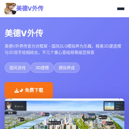
美德V外传
美德V外传
美德V外界传官方对框架 - 国风SLG模拟养为乐趣，精美3D建造模
与2D双手绘相结合，不几个重心意结局等级您探索
国风游戏
3D建模
模拟养成
🚽 免费下载