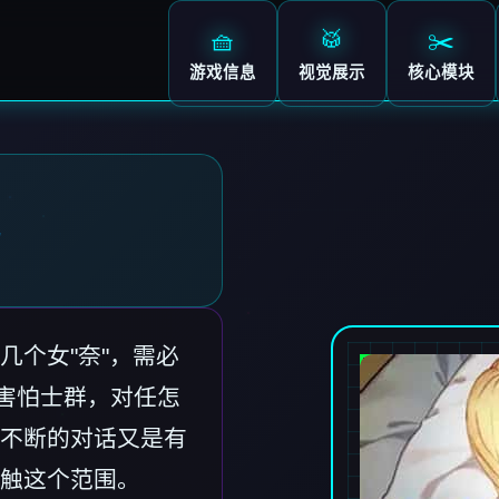
🧺
🥁
✂️
游戏信息
视觉展示
核心模块
记
几个女"奈"，需必
惧害怕士群，对任怎
不断的对话又是有
触这个范围。