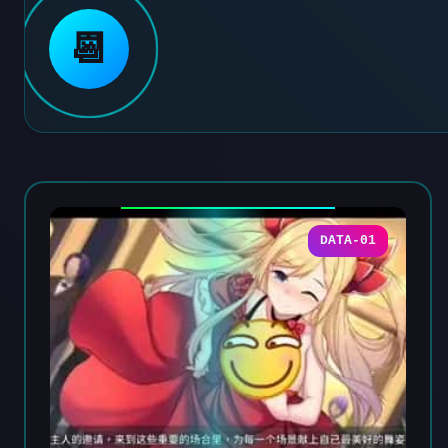
📆
DATA-01