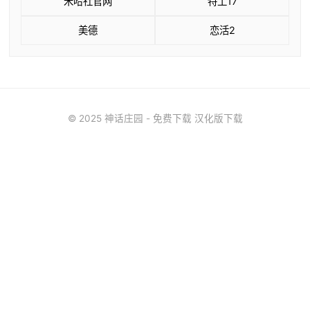
米哈社官网
特工17
美德
恋活2
© 2025 神话庄园 - 免费下载 汉化版下载