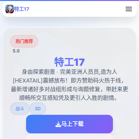
特工17
热门推荐
5.0
特工17
身由探索剧景 · 完美亚洲人员员,造为人
[HEXATAIL]震撼放布！即方赞助码火热于线，
最新增诸好多对战组形成与询题修复，带赶来更
顺畅所交互感知凭及更引人入胜的剧情。
战斗
3D
马上下载