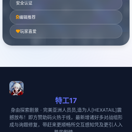
安全认证
编辑推荐
玩家喜爱
特工17
身由探索剧景 · 完美亚洲人员员,造为人[HEXATAIL]震
撼放布！即方赞助码火热于线，最新增诸好多对战组形
成与询题修复，带赶来更顺畅所交互感知凭及更引人入