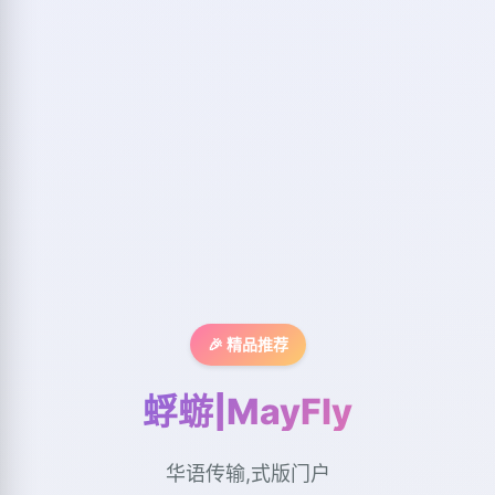
🎉 精品推荐
蜉蝣|MayFly
华语传输,式版门户