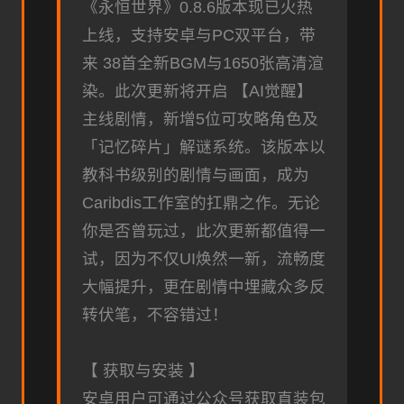
《永恒世界》0.8.6版本现已火热
上线，支持安卓与PC双平台，带
来 38首全新BGM与1650张高清渲
染。此次更新将开启 【AI觉醒】
主线剧情，新增5位可攻略角色及
「记忆碎片」解谜系统。该版本以
教科书级别的剧情与画面，成为
Caribdis工作室的扛鼎之作。无论
你是否曾玩过，此次更新都值得一
试，因为不仅UI焕然一新，流畅度
大幅提升，更在剧情中埋藏众多反
转伏笔，不容错过！
【 获取与安装 】
安卓用户可通过公众号获取直装包