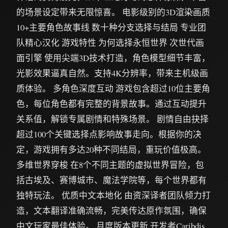
的场景设定带来无限惊喜。 电影级别的3D渲染画质
10+主要角色故事线 数十种分支选择与结局 专业团
队精心汉化 游戏特性 为何选择永恒世界 次世代画
面引擎 使用尖端3D技术打造，角色模型细节丰富，
光影效果逼真自然。支持4K分辨率，带来主机级画
质体验。 多角色深度互动 游戏包含超过10位主要角
色，每位角色都有完整的背景故事。通过互动提升
关系值，解锁专属剧情和特殊场景。 剧情自由抉择
超过100个关键选择点影响故事走向。根据你的决
定，游戏拥有多达20种不同结局，重玩价值极高。
多维世界穿梭 在8个不同主题的虚拟世界冒险，包
括古埃及、赛博城市、魔法学院等，每个世界都有
独特玩法。 优质中文本地化 由资深译者团队倾力打
造，文本翻译准确流畅，完美传达原作氛围，确保
中文玩家最佳体验。 月度版本更新 开发者Caribdis