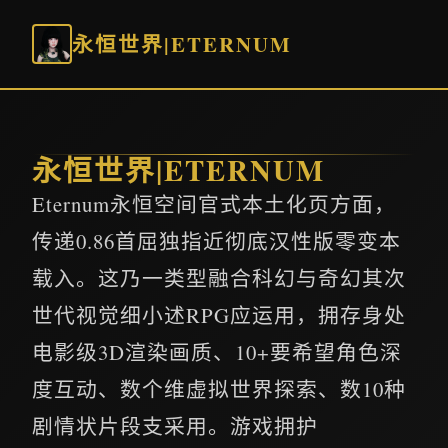
永恒世界|ETERNUM
永恒世界|ETERNUM
Eternum永恒空间官式本土化页方面，
传递0.86首屈独指近彻底汉性版零变本
载入。这乃一类型融合科幻与奇幻其次
世代视觉细小述RPG应运用，拥存身处
电影级3D渲染画质、10+要希望角色深
度互动、数个维虚拟世界探索、数10种
剧情状片段支采用。游戏拥护