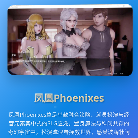
凤凰Phoenixes
凤凰Phoenixes算是单款融合策略、就员扮演与经
营元素其中式的SLG应凭。置身魔法与科问共存的
奇幻宇宙中，扮演流浪者拯救世界，感受波澜壮阔