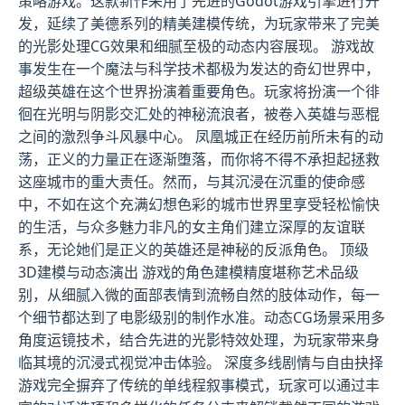
策略游戏。这款新作采用了先进的Godot游戏引擎进行开
发，延续了美德系列的精美建模传统，为玩家带来了完美
的光影处理CG效果和细腻至极的动态内容展现。 游戏故
事发生在一个魔法与科学技术都极为发达的奇幻世界中，
超级英雄在这个世界扮演着重要角色。玩家将扮演一个徘
徊在光明与阴影交汇处的神秘流浪者，被卷入英雄与恶棍
之间的激烈争斗风暴中心。 凤凰城正在经历前所未有的动
荡，正义的力量正在逐渐堕落，而你将不得不承担起拯救
这座城市的重大责任。然而，与其沉浸在沉重的使命感
中，不如在这个充满幻想色彩的城市世界里享受轻松愉快
的生活，与众多魅力非凡的女主角们建立深厚的友谊联
系，无论她们是正义的英雄还是神秘的反派角色。 顶级
3D建模与动态演出 游戏的角色建模精度堪称艺术品级
别，从细腻入微的面部表情到流畅自然的肢体动作，每一
个细节都达到了电影级别的制作水准。动态CG场景采用多
角度运镜技术，结合先进的光影特效处理，为玩家带来身
临其境的沉浸式视觉冲击体验。 深度多线剧情与自由抉择
游戏完全摒弃了传统的单线程叙事模式，玩家可以通过丰