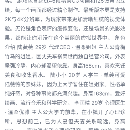
客。 游戏包含超过46段精美CG动画和125张角色立
绘，每一个画面都经过精心制作。最新版本更是支持
2K与4K分辨率，为玩家带来更加清晰细腻的视觉体
验。无论是角色表情的细微变化，还是场景的光影效
果，都能让你沉浸在这个美丽的虚拟世界中。 角色
介绍 陆薇薇 29岁 代理CEO · 温柔姐姐 主人公青梅
竹马的姐姐，因丈夫车祸离世而独自经营公司。外表
坚强冷静，内心却渴望依靠。身高168cm，喜欢烹饪
美食和收集香水。 陆小小 20岁 大学生 · 单纯可爱
陆薇薇的亲妹妹，因为上大学暂住在姐姐家。性格单
纯好奇，对各种事物都充满兴趣。身高163cm，爱好
绘画、流行音乐和科学研究。 李雨晴 29岁 心理医生
· 温柔优雅 主人公大学的前辈，在小镇开了心理诊
所。思想前卫，已为人妻但夫妻关系疏远。身高