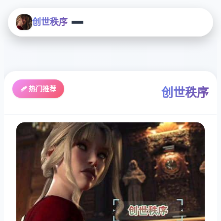
创世秩序
🩹 热门推荐
创世秩序