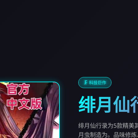
🗜️ 科技巨作
绯月仙
绯月仙行录为5款精美
月虫制造为。品味修炼