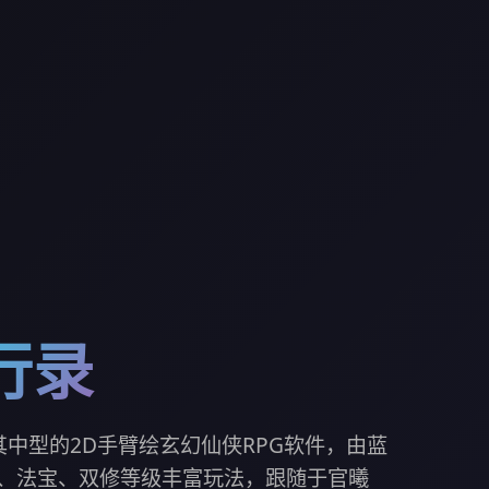
行录
其中型的2D手臂绘玄幻仙侠RPG软件，由蓝
、法宝、双修等级丰富玩法，跟随于官曦