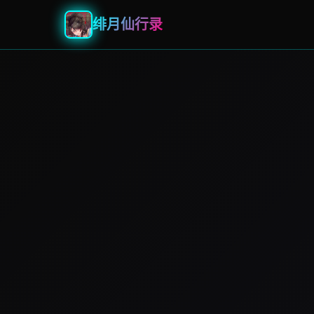
绯月仙行录