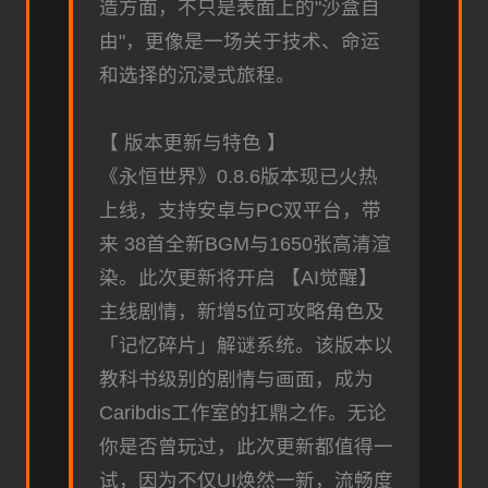
造方面，不只是表面上的"沙盒自
由"，更像是一场关于技术、命运
和选择的沉浸式旅程。
【 版本更新与特色 】
《永恒世界》0.8.6版本现已火热
上线，支持安卓与PC双平台，带
来 38首全新BGM与1650张高清渲
染。此次更新将开启 【AI觉醒】
主线剧情，新增5位可攻略角色及
「记忆碎片」解谜系统。该版本以
教科书级别的剧情与画面，成为
Caribdis工作室的扛鼎之作。无论
你是否曾玩过，此次更新都值得一
试，因为不仅UI焕然一新，流畅度