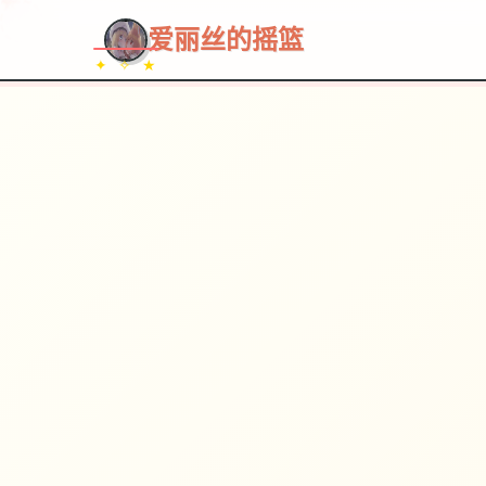
爱丽丝的摇篮
✦ ✧ ★