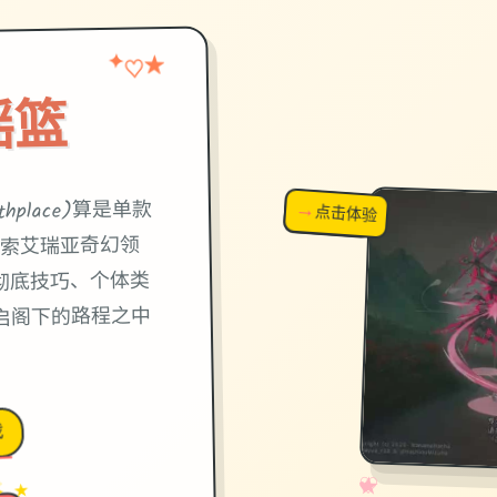
★
✦
♡
摇篮
→
↗
thplace)算是单款
点击体验
超棒！
索艾瑞亚奇幻领
彻底技巧、个体类
启阁下的路程之中
戏
→
✧
♡
★
♥
✦ ★